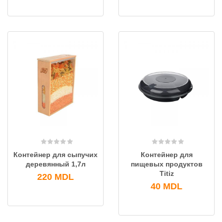
Контейнер для сыпучих
Контейнер для
деревянный 1,7л
пищевых продуктов
Titiz
220
MDL
40
MDL