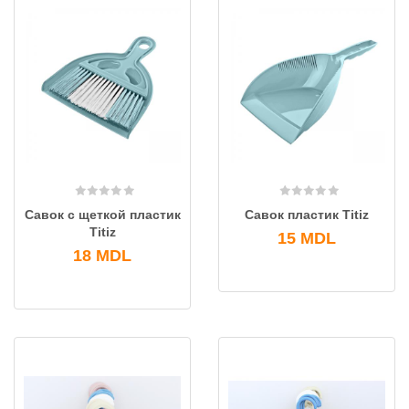
Савок c щеткой пластик
Савок пластик Titiz
Titiz
15
MDL
18
MDL