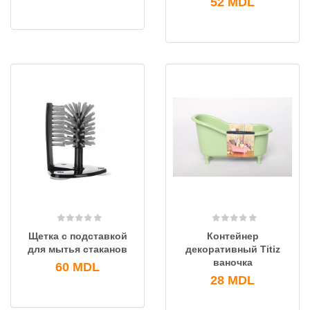
52
MDL
Щетка с подставкой
Контейнер
для мытья стаканов
декоративный Titiz
ваночка
60
MDL
28
MDL