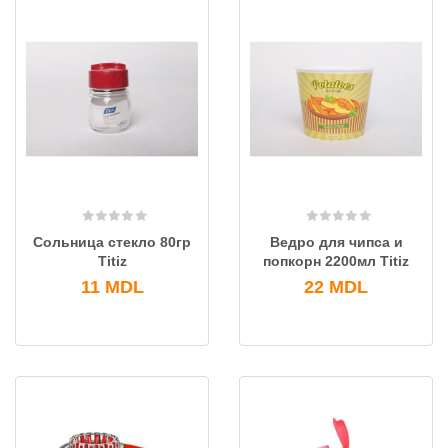
Сольница стекло 80гр
Ведро для чипса и
Titiz
попкорн 2200мл Titiz
11
MDL
22
MDL