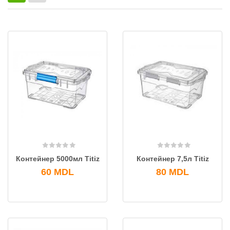
Контейнер 5000мл Titiz
Контейнер 7,5л Titiz
60
MDL
80
MDL