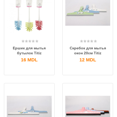
Ершик для мытья
Скребок для мытья
бутылок Titiz
окон 20см Titiz
16
MDL
12
MDL