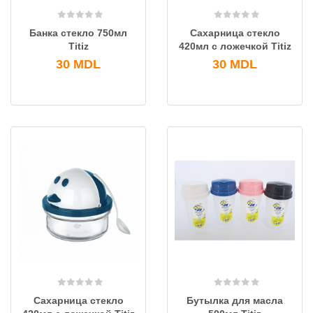
Банка стекло 750мл
Сахарница стекло
Titiz
420мл с ложечкой Titiz
30
MDL
30
MDL
Сахарница стекло
Бутылка для масла