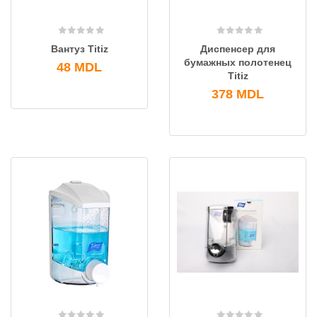
Вантуз Titiz
Диспенсер для
бумажных полотенец
48
MDL
Titiz
378
MDL