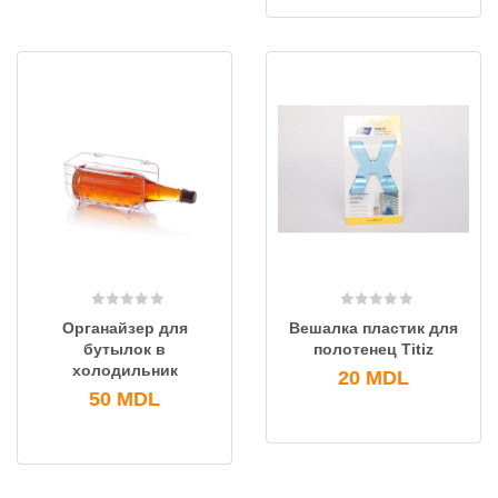
Органайзер для
Вешалка пластик для
бутылок в
полотенец Titiz
холодильник
20
MDL
50
MDL