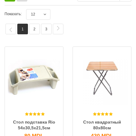
Показать:
12
1
2
3
Стол подставка Rio
Стол квадратный
54х30,5х21,5см
80х80см
80
MDL
430
MDL