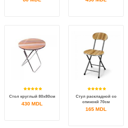
Стол круглый 80х80см
Стул раскладной co
спинокй 70см
430
MDL
165
MDL