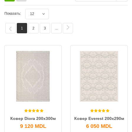
Показать:
12
1
2
3
...
Ковeр Diora 200x300м
Ковeр Everest 200x290м
9 120
MDL
6 050
MDL