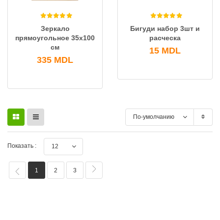
Зеркало
Бигуди набор 3шт и
прямоугольное 35x100
расческа
см
15
MDL
335
MDL
По-умолчанию
Показать :
12
1
2
3