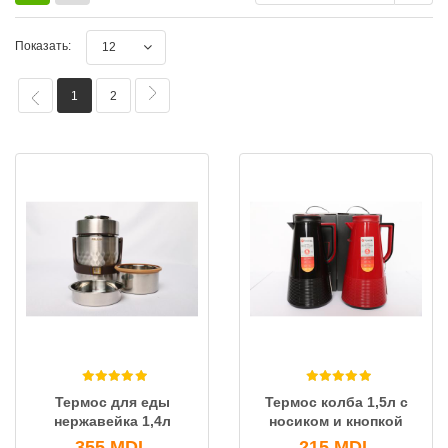
Показать:
12
1
2
Термос для еды
Термос колба 1,5л с
нержавейка 1,4л
носиком и кнопкой
355
MDL
215
MDL