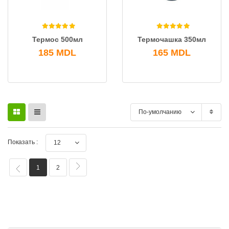
Термос 500мл
Термочашка 350мл
185
MDL
165
MDL
По-умолчанию
Показать :
12
1
2