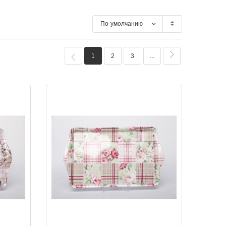
По-умолчанию
1
2
3
...