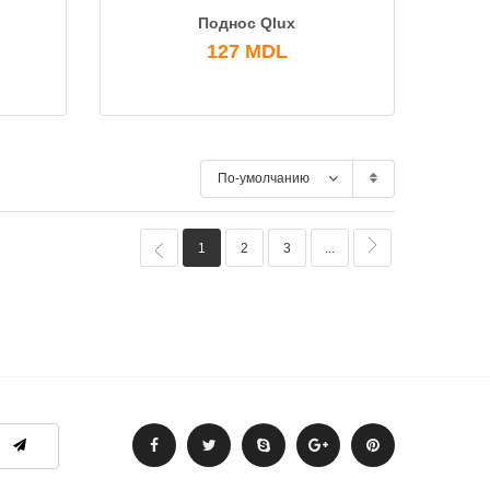
Поднос Qlux
127
MDL
По-умолчанию
1
2
3
...