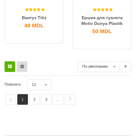
Вантуз Titiz
Ершик для туалета
Motiv Dunya Plastik
48
MDL
50
MDL
По-умолчанию
Показать :
12
1
2
3
...