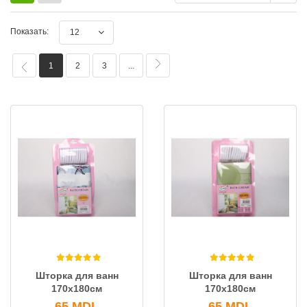
Показать:
12
1
2
3
...
Шторка для ванн
Шторка для ванн
170x180см
170x180см
65
MDL
65
MDL