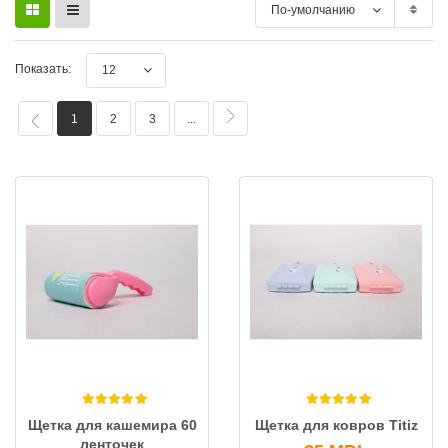
По-умолчанию
Показать:
12
1
2
3
...
Щетка для кашемира 60
Щетка для ковров Titiz
ленточек