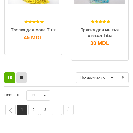
Тряпка для мопа Titiz
Тряпка для мытья
стекол Titiz
45
MDL
30
MDL
По-умолчанию
Показать :
12
1
2
3
...