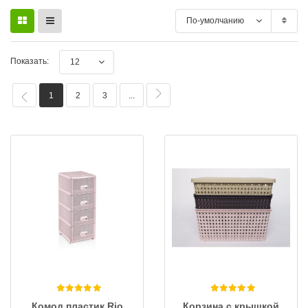
По-умолчанию
Показать:
12
1
2
3
...
Комод пластик Rio
Корзина с крышкой