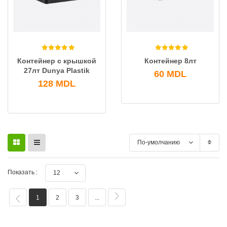
Контейнер с крышкой
Контейнер 8лт
27лт Dunya Plastik
60
MDL
128
MDL
По-умолчанию
Показать :
12
1
2
3
...