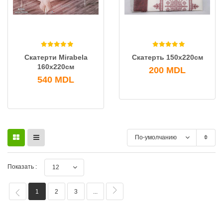
Скатерти Mirabela
Скатерть 150x220см
160х220см
200
MDL
540
MDL
По-умолчанию
Показать :
12
1
2
3
...