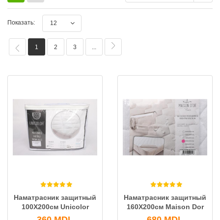
Показать:
12
1
2
3
...
Наматрасник защитный
Наматрасник защитный
100X200см Unicolor
160X200см Maison Dor
360
MDL
680
MDL