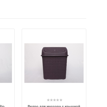
Rio
Ведро для муссора с крышкой