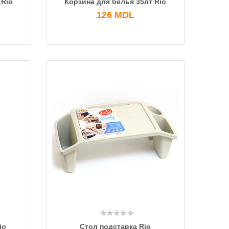
 Rio
Корзина для белья 35лт Rio
126
MDL
io
Стол подставка Rio