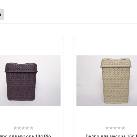
дро для мусора 10л Rio
Ведро для мусора 16л 