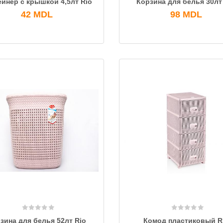
ейнер с крышкой 4,5лт Rio
Корзина для белья 30лт
42
MDL
98
MDL
зина для белья 52лт Rio
Комод пластиковый R