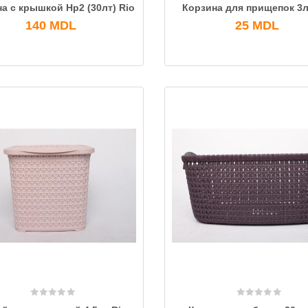
а с крышкой Нр2 (30лт) Rio
Корзина для прищепок 3л
140
MDL
25
MDL