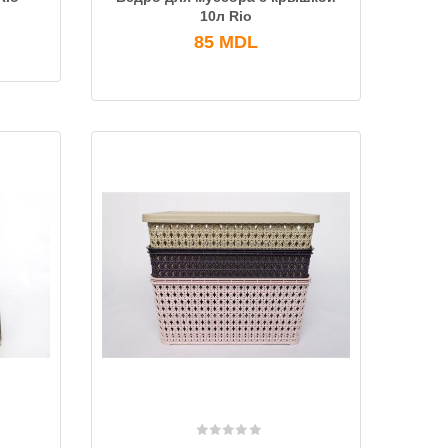
10л Rio
85
MDL