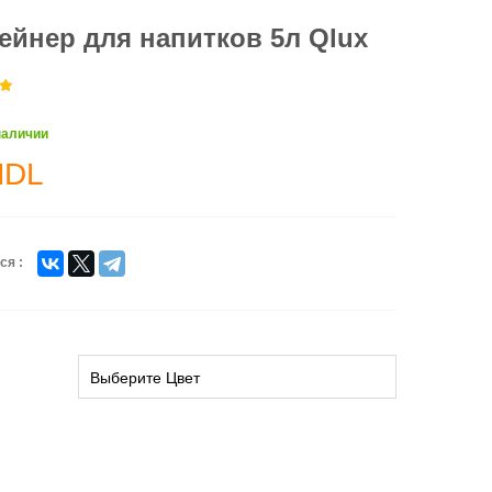
ейнер для напитков 5л Qlux
наличии
MDL
ся :