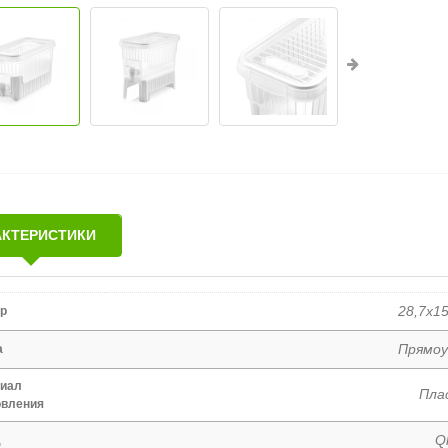
АКТЕРИСТИКИ
28,7x1
р
Прямоу
а
иал
Пла
овления
Q
д