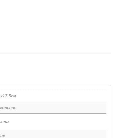
5x17,5см
гольная
стик
lux