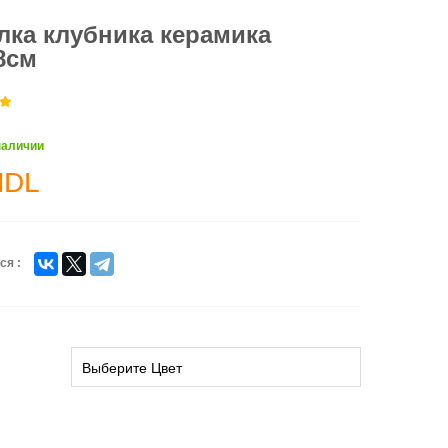
лка клубника керамика
8см
наличии
MDL
ся :