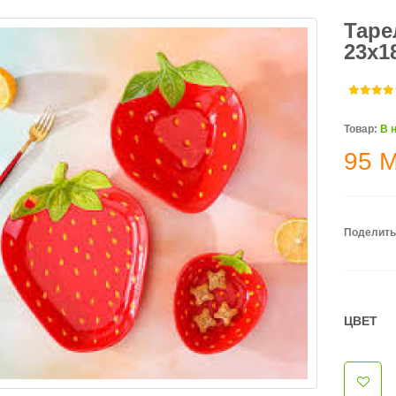
Таре
23х1
Товар:
В 
95
Поделить
ЦВЕТ