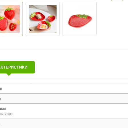
АКТЕРИСТИКИ
р
а
иал
овления
д