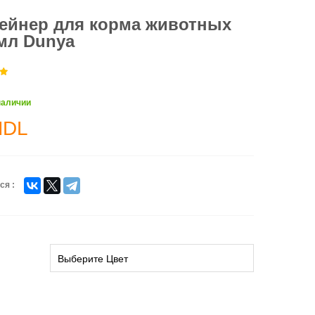
ейнер для корма животных
мл Dunya
наличии
MDL
ся :