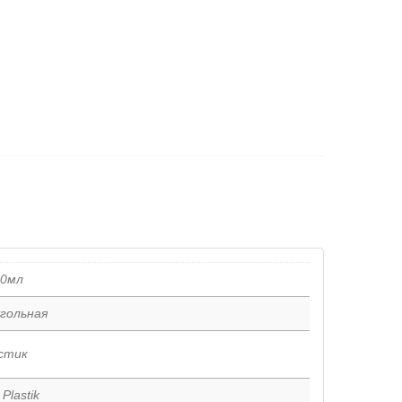
00мл
гольная
стик
Plastik