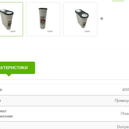
АКТЕРИСТИКИ
40
р
Прямоу
а
иал
Пла
овления
Dunya 
д