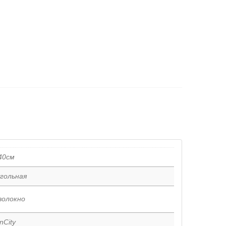
40см
гольная
волокно
nCity