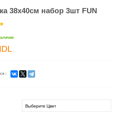
ка 38x40cм набор 3шт FUN
наличии
MDL
ся :