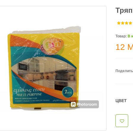
Тряп
Товар:
В 
12
Поделить
ЦВЕТ