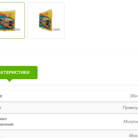
АКТЕРИСТИКИ
38x
р
Прямоу
а
иал
Микро
овления
Moo
д