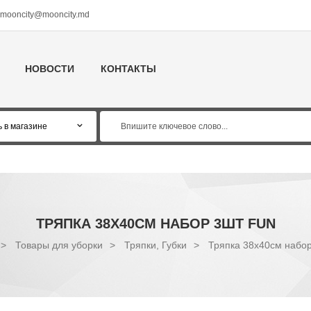
mooncity@mooncity.md
НОВОСТИ
КОНТАКТЫ
ТРЯПКА 38X40CМ НАБОР 3ШТ FUN
>
Товары для уборки
>
Тряпки, Губки
>
Тряпка 38x40cм набо