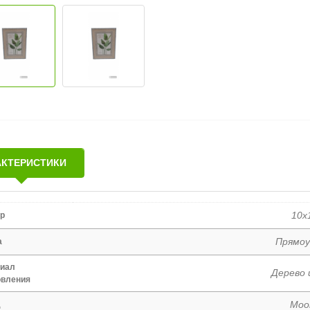
АКТЕРИСТИКИ
10х
р
Прямоу
а
иал
Дерево 
овления
Moo
д