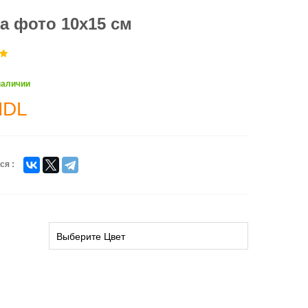
а фото 10x15 см
наличии
MDL
ся :