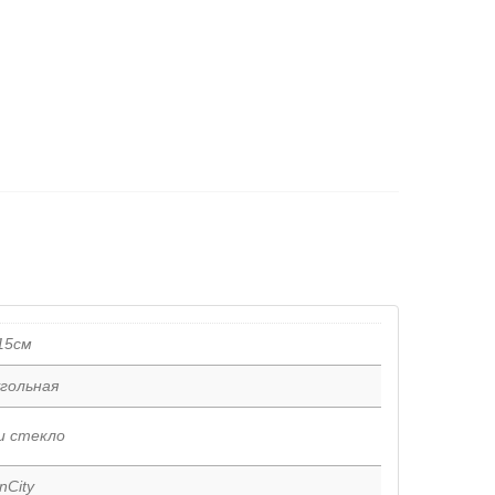
15см
гольная
и стекло
nCity