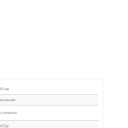
40 см
гольная
и стекло
nCity