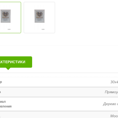
АКТЕРИСТИКИ
30x
р
Прямоу
а
иал
Дерево 
овления
Moo
д