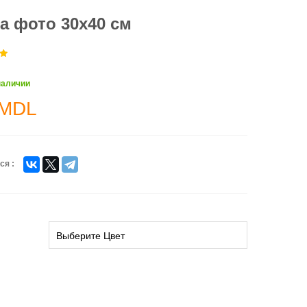
а фото 30x40 см
наличии
MDL
ся :