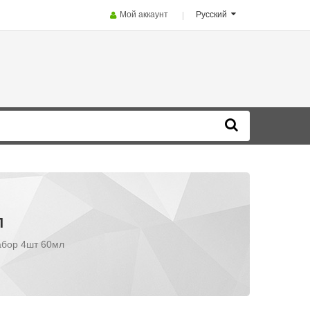
Мой аккаунт
Русский
Л
абор 4шт 60мл