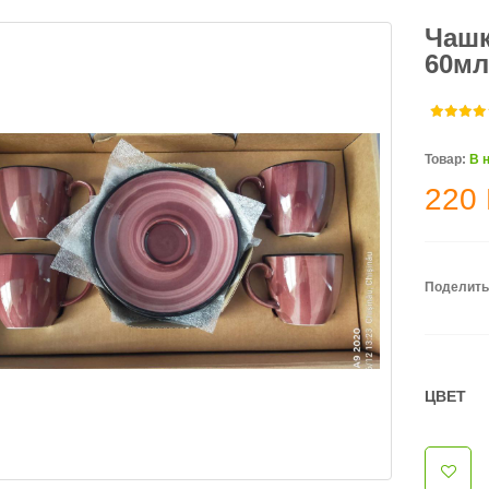
Чашк
60мл
Товар:
В 
220
Поделить
ЦВЕТ