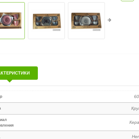
АКТЕРИСТИКИ
6
р
Кру
а
иал
Кер
овления
Her
д