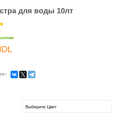
стра для воды 10лт
наличии
MDL
ся :