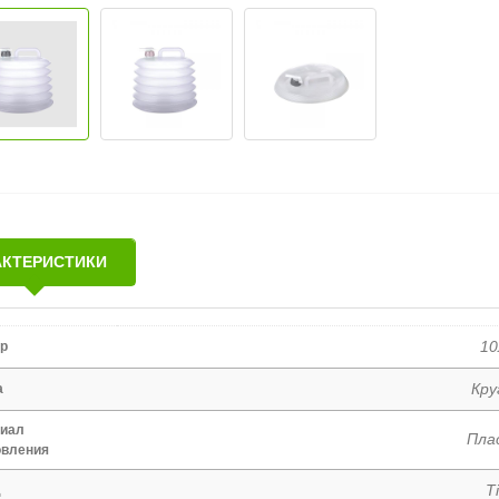
АКТЕРИСТИКИ
1
р
Кру
а
иал
Пла
овления
Ti
д