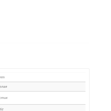
0лт
глая
стик
tiz