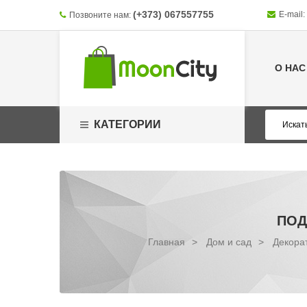
(+373) 067557755
E-mail:
Позвоните нам:
О НАС
КАТЕГОРИИ
ПОД
Главная
>
Дом и сад
>
Декорат