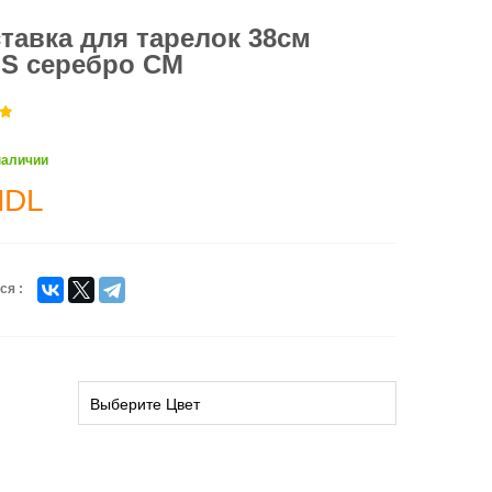
тавка для тарелок 38см
S серебро CM
наличии
MDL
ся :