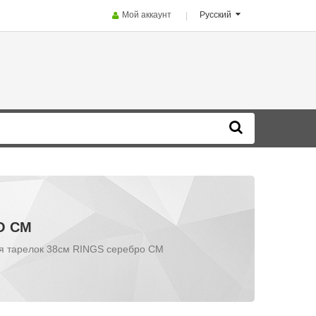
Мой аккаунт
Русский
О CM
я тарелок 38см RINGS серебро CM