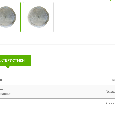
АКТЕРИСТИКИ
3
р
иал
Поли
овления
Casa
д