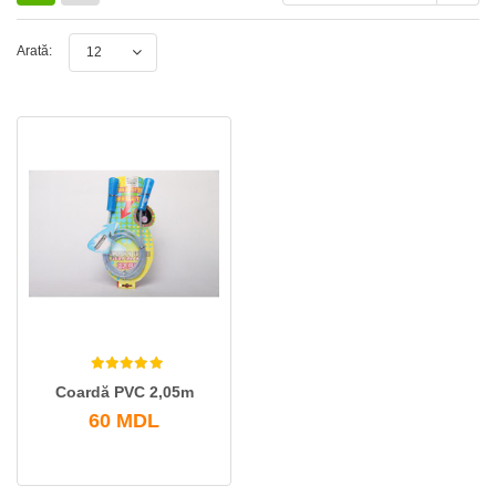
Arată:
12
Coardă PVC 2,05m
60
MDL